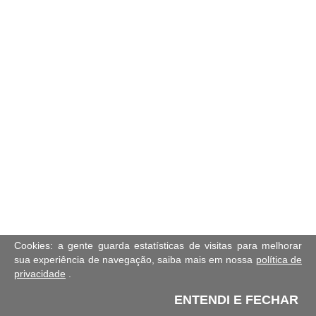
Cookies: a gente guarda estatísticas de visitas para melhorar
sua experiência de navegação, saiba mais em nossa
política de
privacidade
.
ENTENDI E FECHAR