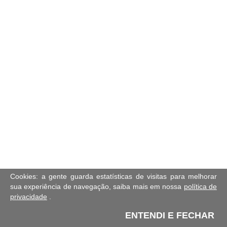
Cookies: a gente guarda estatísticas de visitas para melhorar
sua experiência de navegação, saiba mais em nossa
política de
privacidade
.
ENTENDI E FECHAR